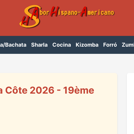
sa/Bachata
Sharla
Cocina
Kizomba
Forró
Zum
la Côte 2026 - 19ème