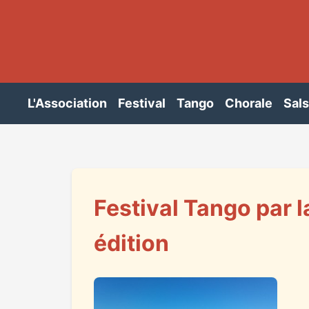
L'Association
Festival
Tango
Chorale
Sal
Festival Tango par 
édition