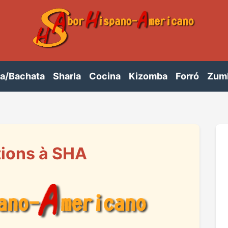
sa/Bachata
Sharla
Cocina
Kizomba
Forró
Zum
tions à SHA