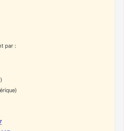
t par :
)
érique)
7